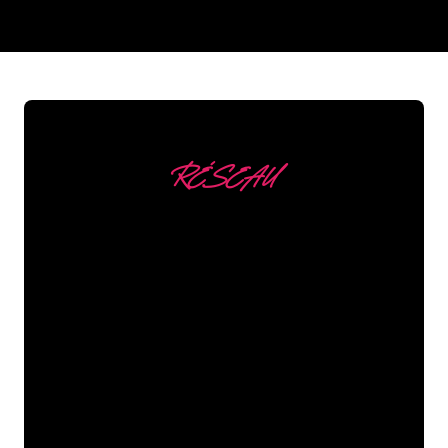
REGULAR
SUPPLIERS
RÉSEAU
Nous comptons parmi
nos clients
Les spécialistes du néon de The Neon
Company sont disposés à transformer le
nom de votre entreprise, votre logo ou
votre marque en éclairage au néon
d’une manière atmosphérique et
puissante. Grâce à notre clientèle de
plus de 5000 entreprises et marques