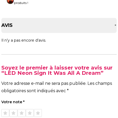
produits !
AVIS
Il n’y a pas encore d’avis.
Soyez le premier à laisser votre avis sur
“LED Neon Sign It Was All A Dream”
Votre adresse e-mail ne sera pas publiée.
Les champs
obligatoires sont indiqués avec
*
Votre note
*
1 étoile
2 étoiles
3 étoiles
4 étoiles
5 étoiles
sur 5
sur 5
sur 5
sur 5
sur 5