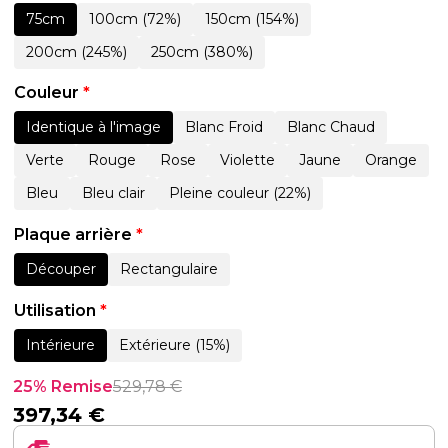
75cm
100cm (72%)
150cm (154%)
200cm (245%)
250cm (380%)
Couleur
*
Identique à l'image
Blanc Froid
Blanc Chaud
Verte
Rouge
Rose
Violette
Jaune
Orange
Bleu
Bleu clair
Pleine couleur (22%)
Plaque arrière
*
Découper
Rectangulaire
Utilisation
*
Intérieure
Extérieure (15%)
25% Remise
529,78
€
397,34
€