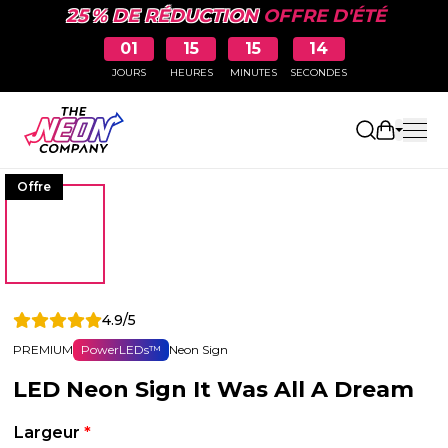
25 % DE RÉDUCTION
OFFRE D'ÉTÉ
01
15
15
13
JOURS
HEURES
MINUTES
SECONDES
Ouvrir le
Offre
4.9/5
PREMIUM
PowerLEDs™
Neon Sign
LED Neon Sign It Was All A Dream
Largeur
*