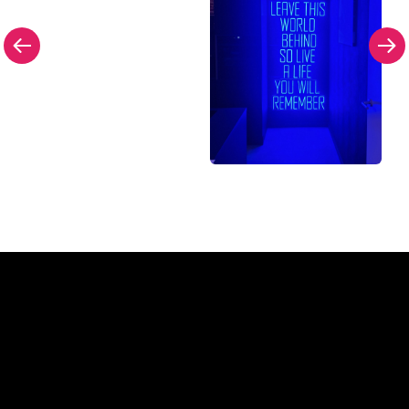
Pourquoi une enseigne au
néon de The Neon Company?