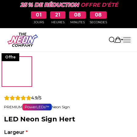
25 % DE RÉDUCTION
OFFRE D'ÉTÉ
01
21
08
07
JOURS
HEURES
MINUTES
SECONDES
Ouvrir le
Offre
4.9/5
PREMIUM
PowerLEDs™
Neon Sign
LED Neon Sign Hert
Largeur
*