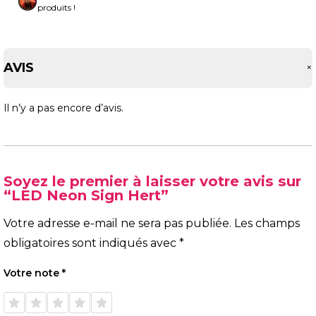
produits !
AVIS
Il n’y a pas encore d’avis.
Soyez le premier à laisser votre avis sur
“LED Neon Sign Hert”
Votre adresse e-mail ne sera pas publiée.
Les champs
obligatoires sont indiqués avec
*
Votre note
*
1 étoile
2 étoiles
3 étoiles
4 étoiles
5 étoiles
sur 5
sur 5
sur 5
sur 5
sur 5