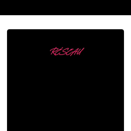
REGULAR
SUPPLIERS
RÉSEAU
Nous comptons parmi
nos clients
Les spécialistes du néon de The Neon
Company sont disposés à transformer le
nom de votre entreprise, votre logo ou
votre marque en éclairage au néon
d’une manière atmosphérique et
puissante. Grâce à notre clientèle de
plus de 5000 entreprises et marques