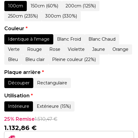
100cm
150cm (60%)
200cm (125%)
250cm (235%)
300cm (330%)
Couleur
*
Identique à l'image
Blanc Froid
Blanc Chaud
Verte
Rouge
Rose
Violette
Jaune
Orange
Bleu
Bleu clair
Pleine couleur (22%)
Plaque arrière
*
Découper
Rectangulaire
Utilisation
*
Intérieure
Extérieure (15%)
25% Remise
1.510,47
€
1.132,86
€