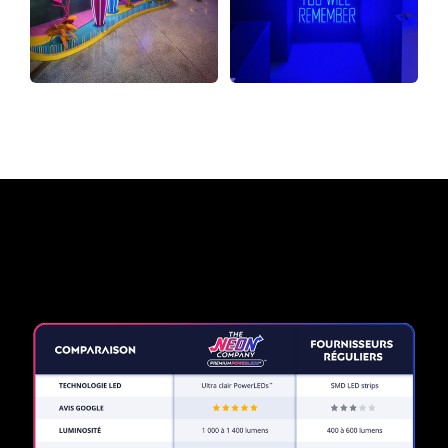
Pourquoi une enseigne au
néon de The Neon Company?