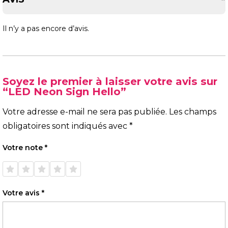
Il n’y a pas encore d’avis.
Soyez le premier à laisser votre avis sur
“LED Neon Sign Hello”
Votre adresse e-mail ne sera pas publiée.
Les champs
obligatoires sont indiqués avec
*
Votre note
*
1 étoile
2 étoiles
3 étoiles
4 étoiles
5 étoiles
sur 5
sur 5
sur 5
sur 5
sur 5
Votre avis
*