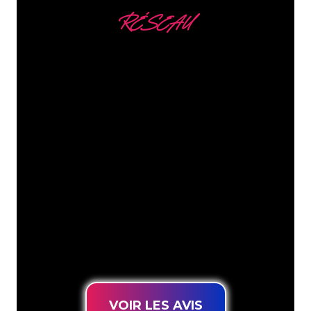
RÉSEAU
Nous comptons parmi
nos clients
Les spécialistes du néon de The Neon
Company sont disposés à transformer le
nom de votre entreprise, votre logo ou
votre marque en éclairage au néon
d’une manière atmosphérique et
puissante. Grâce à notre clientèle de
plus de 5000 entreprises et marques
connues, vous êtes au bon endroit
pour trouver une Enseigne Lumineuse
durable au prix le plus bas garanti.
VOIR LES AVIS