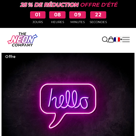
25 % DE RÉDUCTION
OFFRE D'ÉTÉ
01
08
09
21
JOURS
HEURES
MINUTES
SECONDES
Ouvrir le p
Offre