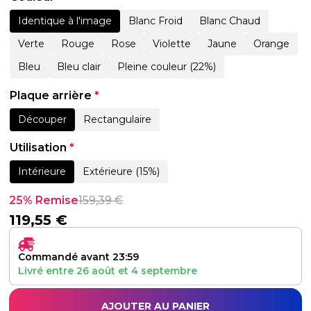
Identique à l'image
Blanc Froid
Blanc Chaud
Verte
Rouge
Rose
Violette
Jaune
Orange
Bleu
Bleu clair
Pleine couleur (22%)
Plaque arrière
*
Découper
Rectangulaire
Utilisation
*
Intérieure
Extérieure (15%)
25% Remise
159,39
€
119,55
€
Commandé avant 23:59
Livré entre
26 août
et
4 septembre
AJOUTER AU PANIER