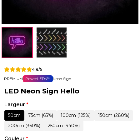
4.9/5
PREMIUM
PowerLEDs™
Neon Sign
LED Neon Sign Hello
Largeur
*
50cm
75cm (65%)
100cm (125%)
150cm (280%)
200cm (360%)
250cm (440%)
Couleur
*