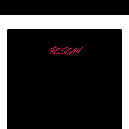
REGULAR
SUPPLIERS
RÉSEAU
Nous comptons parmi
nos clients
Les spécialistes du néon de The Neon
Company sont disposés à transformer le
nom de votre entreprise, votre logo ou
votre marque en éclairage au néon
d’une manière atmosphérique et
puissante. Grâce à notre clientèle de
plus de 5000 entreprises et marques