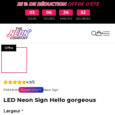
25 % DE RÉDUCTION
OFFRE D'ÉTÉ
03
06
36
52
JOURS
HEURES
MINUTES
SECONDES
Ouvrir le
Offre
4.9/5
PREMIUM
PowerLEDs™
Neon Sign
LED Neon Sign Hello gorgeous
Largeur
*