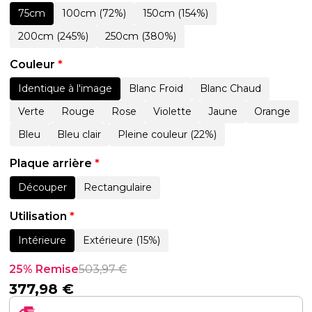
75cm
100cm (72%)
150cm (154%)
200cm (245%)
250cm (380%)
Couleur
*
Identique à l'image
Blanc Froid
Blanc Chaud
Verte
Rouge
Rose
Violette
Jaune
Orange
Bleu
Bleu clair
Pleine couleur (22%)
Plaque arrière
*
Découper
Rectangulaire
Utilisation
*
Intérieure
Extérieure (15%)
25% Remise
503,97
€
377,98
€