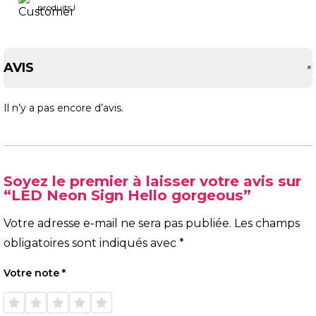
produits !
AVIS
Il n’y a pas encore d’avis.
Soyez le premier à laisser votre avis sur
“LED Neon Sign Hello gorgeous”
Votre adresse e-mail ne sera pas publiée.
Les champs
obligatoires sont indiqués avec
*
Votre note
*
1 étoile
2 étoiles
3 étoiles
4 étoiles
5 étoiles
sur 5
sur 5
sur 5
sur 5
sur 5