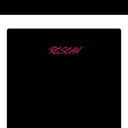
REGULAR
SUPPLIERS
RÉSEAU
Nous comptons parmi
nos clients
Les spécialistes du néon de The Neon
Company sont disposés à transformer le
nom de votre entreprise, votre logo ou
votre marque en éclairage au néon
d’une manière atmosphérique et
puissante. Grâce à notre clientèle de
plus de 5000 entreprises et marques