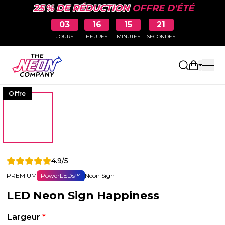
25 % DE RÉDUCTION
OFFRE D'ÉTÉ
03
16
15
20
JOURS
HEURES
MINUTES
SECONDES
Ouvrir le
Offre
4.9/5
PREMIUM
PowerLEDs™
Neon Sign
LED Neon Sign Happiness
Largeur
*