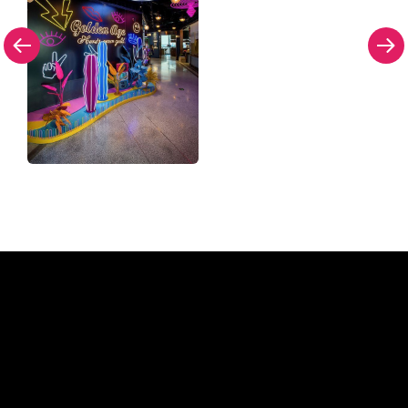
Pourquoi une enseigne au
néon de The Neon Company?