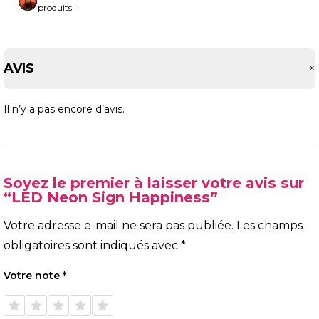
produits !
AVIS
Il n’y a pas encore d’avis.
Soyez le premier à laisser votre avis sur
“LED Neon Sign Happiness”
Votre adresse e-mail ne sera pas publiée.
Les champs
obligatoires sont indiqués avec
*
Votre note
*
1 étoile
2 étoiles
3 étoiles
4 étoiles
5 étoiles
sur 5
sur 5
sur 5
sur 5
sur 5