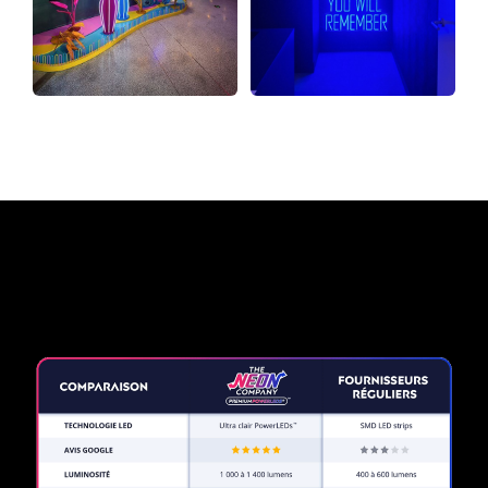
Pourquoi une enseigne au
néon de The Neon Company?