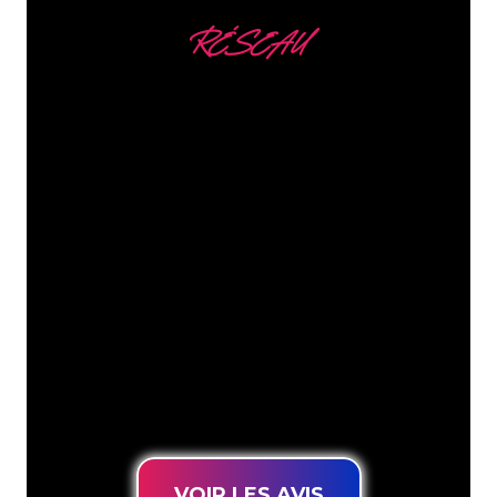
RÉSEAU
Nous comptons parmi
nos clients
Les spécialistes du néon de The Neon
Company sont disposés à transformer le
nom de votre entreprise, votre logo ou
votre marque en éclairage au néon
d’une manière atmosphérique et
puissante. Grâce à notre clientèle de
plus de 5000 entreprises et marques
connues, vous êtes au bon endroit
pour trouver une Enseigne Lumineuse
durable au prix le plus bas garanti.
VOIR LES AVIS