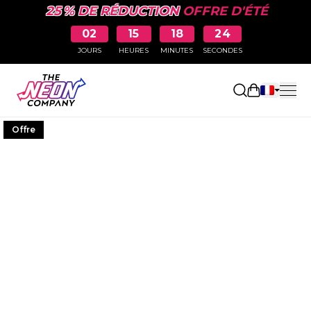
25 % DE RÉDUCTION
OFFRE D'ÉTÉ
02
15
18
23
JOURS
HEURES
MINUTES
SECONDES
Ouvrir le p
Offre