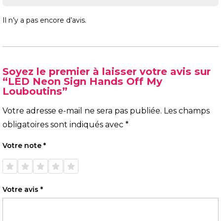
Il n’y a pas encore d’avis.
Soyez le premier à laisser votre avis sur
“LED Neon Sign Hands Off My
Louboutins”
Votre adresse e-mail ne sera pas publiée.
Les champs
obligatoires sont indiqués avec
*
Votre note
*
1 étoile
2 étoiles
3 étoiles
4 étoiles
5 étoiles
sur 5
sur 5
sur 5
sur 5
sur 5
Votre avis
*