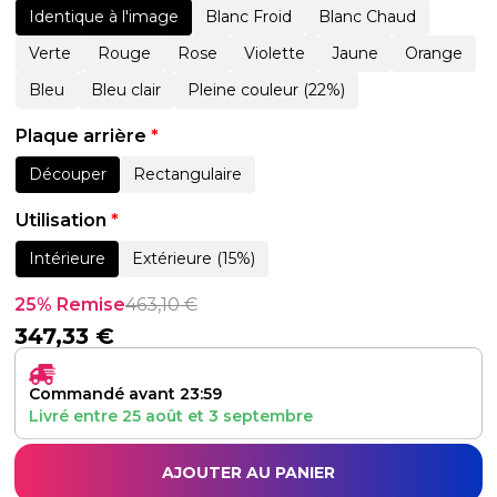
Identique à l'image
Blanc Froid
Blanc Chaud
Verte
Rouge
Rose
Violette
Jaune
Orange
Bleu
Bleu clair
Pleine couleur (22%)
Plaque arrière
*
Découper
Rectangulaire
Utilisation
*
Intérieure
Extérieure (15%)
25% Remise
463,10
€
347,33
€
Commandé avant 23:59
Livré entre
25 août
et
3 septembre
AJOUTER AU PANIER