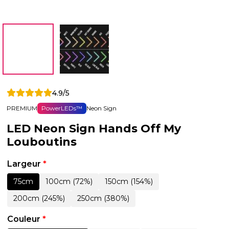
4.9/5
PREMIUM
PowerLEDs™
Neon Sign
LED Neon Sign Hands Off My
Louboutins
Largeur
*
75cm
100cm (72%)
150cm (154%)
200cm (245%)
250cm (380%)
Couleur
*