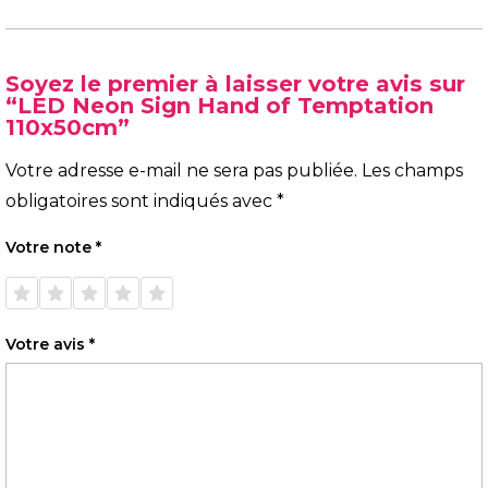
Soyez le premier à laisser votre avis sur
“LED Neon Sign Hand of Temptation
110x50cm”
Votre adresse e-mail ne sera pas publiée.
Les champs
obligatoires sont indiqués avec
*
Votre note
*
1 étoile
2 étoiles
3 étoiles
4 étoiles
5 étoiles
sur 5
sur 5
sur 5
sur 5
sur 5
Votre avis
*