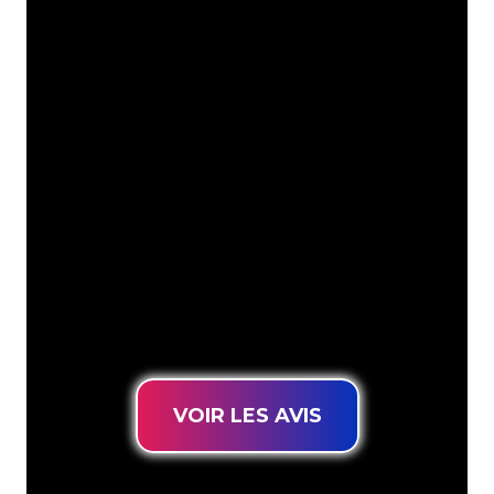
Nous comptons parmi
nos clients
Les spécialistes du néon de The Neon
Company sont disposés à transformer le
nom de votre entreprise, votre logo ou
votre marque en éclairage au néon
d’une manière atmosphérique et
puissante. Grâce à notre clientèle de
plus de 5000 entreprises et marques
connues, vous êtes au bon endroit
pour trouver une Enseigne Lumineuse
durable au prix le plus bas garanti.
VOIR LES AVIS