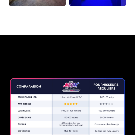
Pourquoi une enseigne au
néon de The Neon Company?