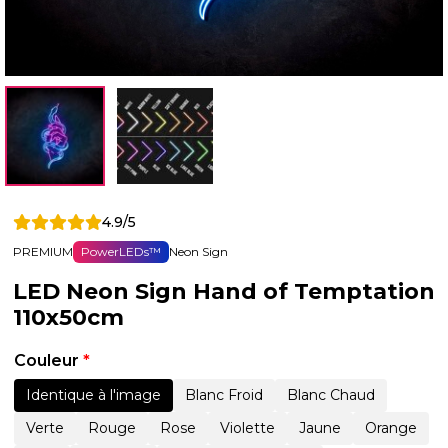
4.9/5
PREMIUM
PowerLEDs™
Neon Sign
LED Neon Sign Hand of Temptation
110x50cm
Couleur
*
Identique à l'image
Blanc Froid
Blanc Chaud
Verte
Rouge
Rose
Violette
Jaune
Orange