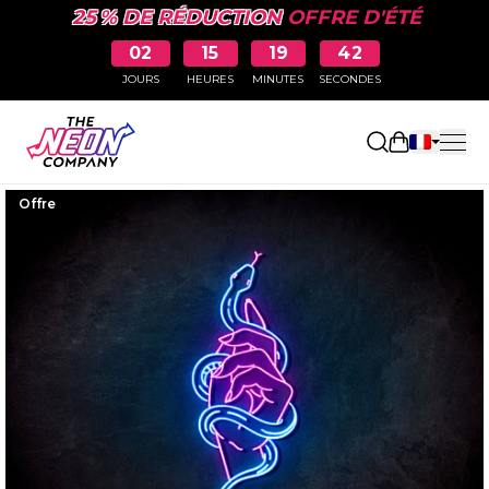
25 % DE RÉDUCTION
OFFRE D'ÉTÉ
02
15
19
41
JOURS
HEURES
MINUTES
SECONDES
Ouvrir le p
Offre