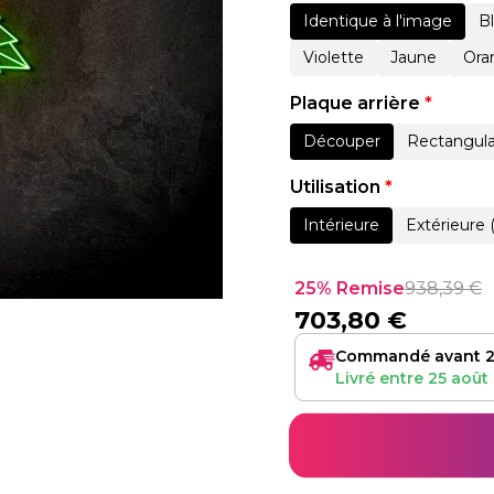
Identique à l'image
B
Violette
Jaune
Ora
Plaque arrière
*
Découper
Rectangula
Utilisation
*
Intérieure
Extérieure 
25% Remise
938,39
€
703,80
€
Commandé avant 2
Livré entre
25 août