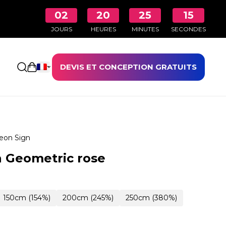
02
20
25
14
JOURS
HEURES
MINUTES
SECONDES
DEVIS ET CONCEPTION GRATUITS
Ouvrir le panier
eon Sign
 Geometric rose
150cm (154%)
200cm (245%)
250cm (380%)