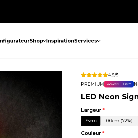
nfigurateur
Shop
Inspiration
Services
4.9/5
PREMIUM
N
PowerLEDs™
LED Neon Sign
Largeur
*
75cm
100cm (72%)
Couleur
*