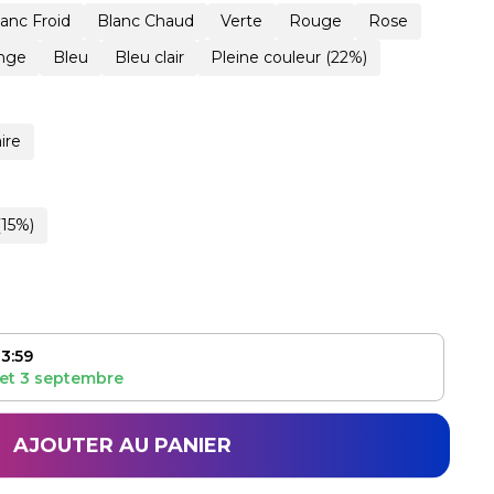
lanc Froid
Blanc Chaud
Verte
Rouge
Rose
nge
Bleu
Bleu clair
Pleine couleur (22%)
ire
(15%)
3:59
et
3 septembre
AJOUTER AU PANIER