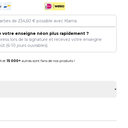
arties de
234,60
€
possible avec Klarna.
e votre enseigne néon plus rapidement ?
press lors de la signature et recevez votre enseigne
oût
(6-10 jours ouvrables).
l et
15 000+
autres sont fans de nos produits !
+