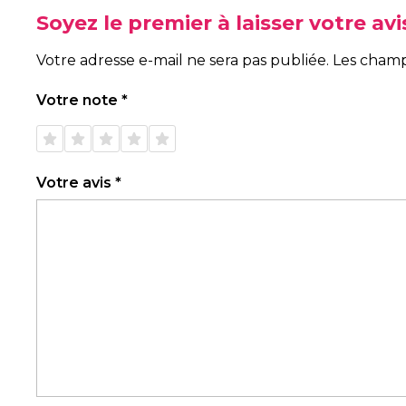
Soyez le premier à laisser votre a
Votre adresse e-mail ne sera pas publiée.
Les champ
Votre note
*
1 étoile
2 étoiles
3 étoiles
4 étoiles
5 étoiles
sur 5
sur 5
sur 5
sur 5
sur 5
Votre avis
*