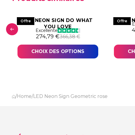
LED NEON SIGN DO WHAT
LED 
Offre
Offre
E
YOU LOVE
L
L
4
Excellente
2,61 €.
,96 €.
Le prix initial était : 366,38 €.
Le prix actuel est : 274,79 €.
274,79
€
366,38
€
CHOIX DES OPTIONS
CH
/
Home
/
LED Neon Sign Geometric rose