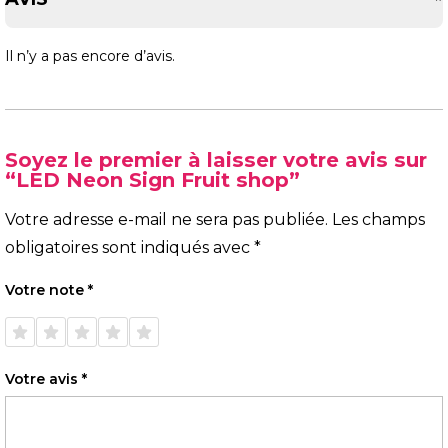
Il n’y a pas encore d’avis.
Soyez le premier à laisser votre avis sur
“LED Neon Sign Fruit shop”
Votre adresse e-mail ne sera pas publiée.
Les champs
obligatoires sont indiqués avec
*
Votre note
*
1 étoile
2 étoiles
3 étoiles
4 étoiles
5 étoiles
sur 5
sur 5
sur 5
sur 5
sur 5
Votre avis
*