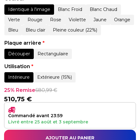
Identique à l'image
Blanc Froid
Blanc Chaud
Verte
Rouge
Rose
Violette
Jaune
Orange
Bleu
Bleu clair
Pleine couleur (22%)
Plaque arrière
*
Découper
Rectangulaire
Utilisation
*
Intérieure
Extérieure (15%)
25% Remise
680,99
€
510,75
€
Commandé avant 23:59
Livré entre
25 août
et
3 septembre
AJOUTER AU PANIER