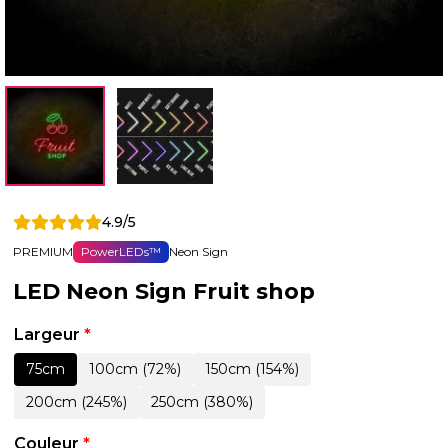
4.9/5
PREMIUM
PowerLEDs™
Neon Sign
LED Neon Sign Fruit shop
Largeur
*
75cm
100cm (72%)
150cm (154%)
200cm (245%)
250cm (380%)
Couleur
*