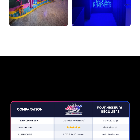
Pourquoi une enseigne au
néon de The Neon Company?