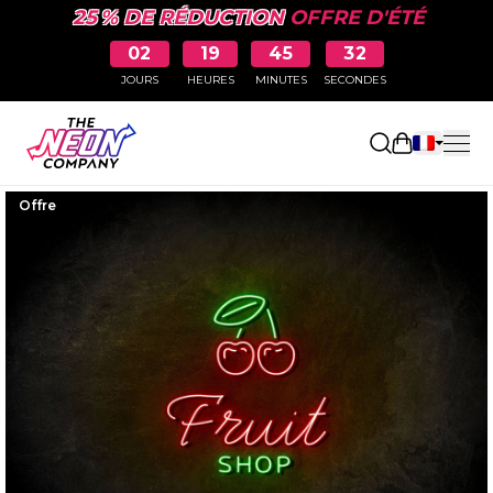
25 % DE RÉDUCTION
OFFRE D'ÉTÉ
02
19
45
31
JOURS
HEURES
MINUTES
SECONDES
Ouvrir le p
Offre