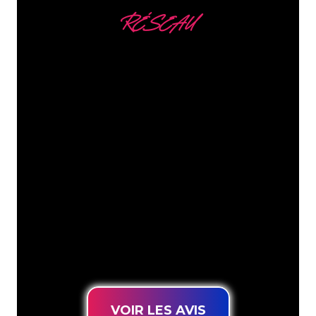
RÉSEAU
Nous comptons parmi
nos clients
Les spécialistes du néon de The Neon
Company sont disposés à transformer le
nom de votre entreprise, votre logo ou
votre marque en éclairage au néon
d’une manière atmosphérique et
puissante. Grâce à notre clientèle de
plus de 5000 entreprises et marques
connues, vous êtes au bon endroit
pour trouver une Enseigne Lumineuse
durable au prix le plus bas garanti.
VOIR LES AVIS