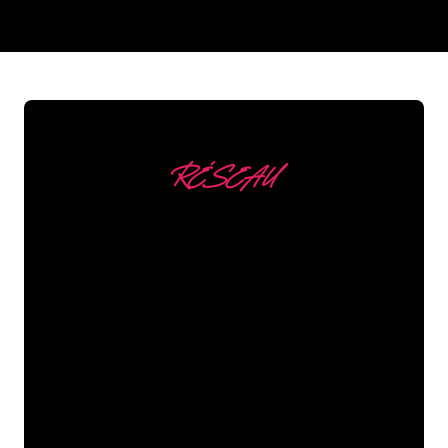
REGULAR
SUPPLIERS
RÉSEAU
Nous comptons parmi
nos clients
Les spécialistes du néon de The Neon
Company sont disposés à transformer le
nom de votre entreprise, votre logo ou
votre marque en éclairage au néon
d’une manière atmosphérique et
puissante. Grâce à notre clientèle de
plus de 5000 entreprises et marques