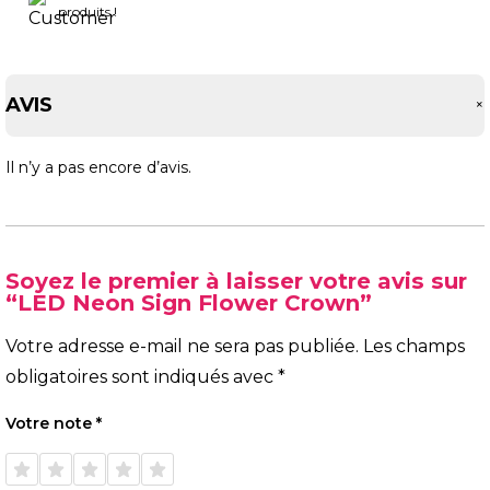
produits !
AVIS
Il n’y a pas encore d’avis.
Soyez le premier à laisser votre avis sur
“LED Neon Sign Flower Crown”
Votre adresse e-mail ne sera pas publiée.
Les champs
obligatoires sont indiqués avec
*
Votre note
*
1 étoile
2 étoiles
3 étoiles
4 étoiles
5 étoiles
sur 5
sur 5
sur 5
sur 5
sur 5