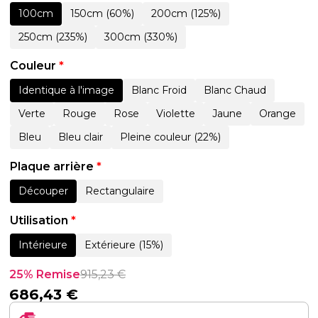
100cm
150cm (60%)
200cm (125%)
250cm (235%)
300cm (330%)
Couleur
*
Identique à l'image
Blanc Froid
Blanc Chaud
Verte
Rouge
Rose
Violette
Jaune
Orange
Bleu
Bleu clair
Pleine couleur (22%)
Plaque arrière
*
Découper
Rectangulaire
Utilisation
*
Intérieure
Extérieure (15%)
25% Remise
915,23
€
686,43
€