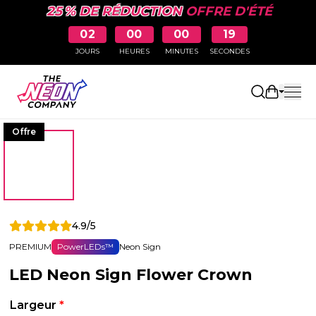
25 % DE RÉDUCTION
OFFRE D'ÉTÉ
02
00
00
18
JOURS
HEURES
MINUTES
SECONDES
Ouvrir le
Offre
4.9/5
PREMIUM
PowerLEDs™
Neon Sign
LED Neon Sign Flower Crown
Largeur
*