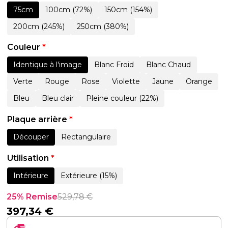
75cm
100cm (72%)
150cm (154%)
200cm (245%)
250cm (380%)
Couleur
*
Identique à l'image
Blanc Froid
Blanc Chaud
Verte
Rouge
Rose
Violette
Jaune
Orange
Bleu
Bleu clair
Pleine couleur (22%)
Plaque arrière
*
Découper
Rectangulaire
Utilisation
*
Intérieure
Extérieure (15%)
25% Remise
529,78
€
397,34
€