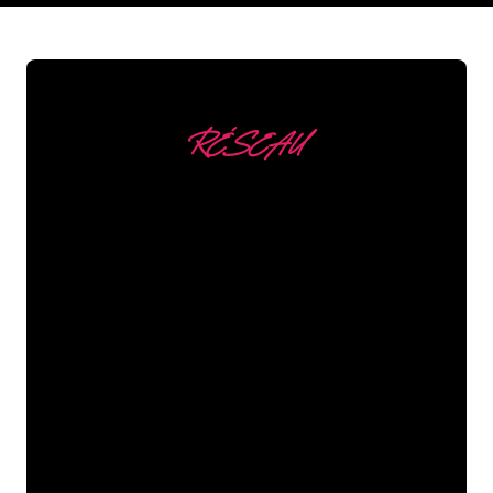
RÉSEAU
Nous comptons parmi
nos clients
Les spécialistes du néon de The Neon
Company sont disposés à transformer le
nom de votre entreprise, votre logo ou
votre marque en éclairage au néon
d’une manière atmosphérique et
puissante. Grâce à notre clientèle de
plus de 5000 entreprises et marques
connues, vous êtes au bon endroit
pour trouver une Enseigne Lumineuse