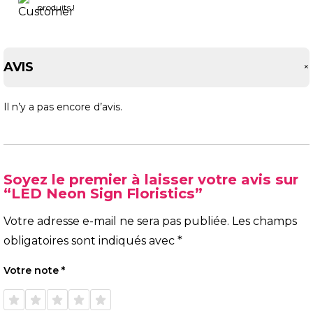
produits !
AVIS
Il n’y a pas encore d’avis.
Soyez le premier à laisser votre avis sur
“LED Neon Sign Floristics”
Votre adresse e-mail ne sera pas publiée.
Les champs
obligatoires sont indiqués avec
*
Votre note
*
1 étoile
2 étoiles
3 étoiles
4 étoiles
5 étoiles
sur 5
sur 5
sur 5
sur 5
sur 5