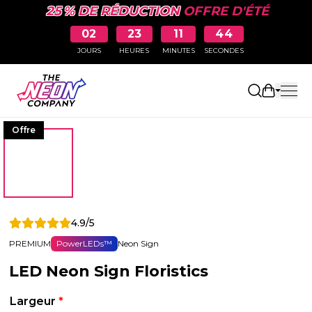
25 % DE RÉDUCTION
OFFRE D'ÉTÉ
02
23
11
43
JOURS
HEURES
MINUTES
SECONDES
Ouvrir le
Offre
4.9/5
PREMIUM
PowerLEDs™
Neon Sign
LED Neon Sign Floristics
Largeur
*