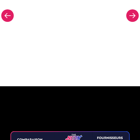
Pourquoi une enseigne au
néon de The Neon Company?