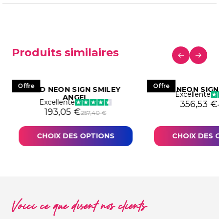
Produits similaires
Offre
Offre
LED NEON SIGN SMILEY
LED NEON SIG
Excellente
ANGEL
Excellente
306,44 €.
9,83 €.
Le prix in
Le prix a
356,53
€
Le prix initial était : 257,40 €.
Le prix actuel est : 193,05 €.
193,05
€
257,40
€
CHOIX DES OPTIONS
CHOIX DES 
Voici ce que disent nos clients