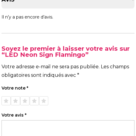
Il n’y a pas encore d’avis.
Soyez le premier à laisser votre avis sur
“LED Neon Sign Flamingo”
Votre adresse e-mail ne sera pas publiée.
Les champs
obligatoires sont indiqués avec
*
Votre note
*
1 étoile
2 étoiles
3 étoiles
4 étoiles
5 étoiles
sur 5
sur 5
sur 5
sur 5
sur 5
Votre avis
*