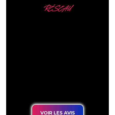
RÉSEAU
Nous comptons parmi
nos clients
Les spécialistes du néon de The Neon
Company sont disposés à transformer le
nom de votre entreprise, votre logo ou
votre marque en éclairage au néon
d’une manière atmosphérique et
puissante. Grâce à notre clientèle de
plus de 5000 entreprises et marques
connues, vous êtes au bon endroit
pour trouver une Enseigne Lumineuse
durable au prix le plus bas garanti.
VOIR LES AVIS