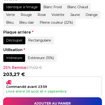
Identique à l'image
Blanc Froid
Blanc Chaud
Verte
Rouge
Rose
Violette
Jaune
Orange
Bleu
Bleu clair
Pleine couleur (22%)
Plaque arrière
*
Découper
Rectangulaire
Utilisation
*
Intérieure
Extérieure (15%)
25% Remise
271,02
€
203,27
€
Commandé avant 23:59
Livré entre
26 août
et
4 septembre
AJOUTER AU PANIER