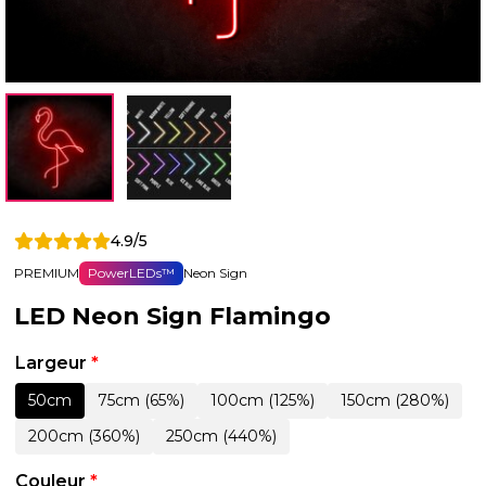
4.9/5
PREMIUM
PowerLEDs™
Neon Sign
LED Neon Sign Flamingo
Largeur
*
50cm
75cm (65%)
100cm (125%)
150cm (280%)
200cm (360%)
250cm (440%)
Couleur
*