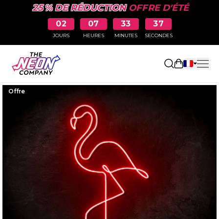
25 % DE RÉDUCTION
OFFRE D'ÉTÉ
02
07
33
36
JOURS
HEURES
MINUTES
SECONDES
Ouvrir le p
Offre