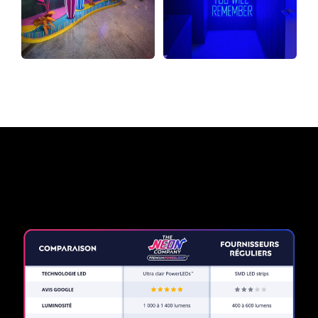
Pourquoi une enseigne au
néon de The Neon Company?