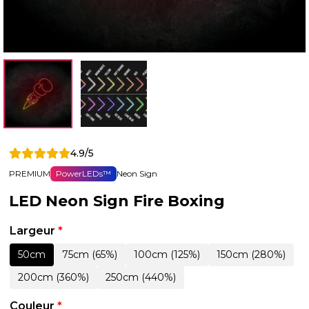
4.9/5
PREMIUM
PowerLEDs™
Neon Sign
LED Neon Sign Fire Boxing
Largeur
*
50cm
75cm (65%)
100cm (125%)
150cm (280%)
200cm (360%)
250cm (440%)
Couleur
*