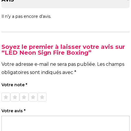
Il n’y a pas encore d’avis.
Soyez le premier à laisser votre avis sur
“LED Neon Sign Fire Boxing”
Votre adresse e-mail ne sera pas publiée.
Les champs
obligatoires sont indiqués avec
*
Votre note
*
1 étoile
2 étoiles
3 étoiles
4 étoiles
5 étoiles
sur 5
sur 5
sur 5
sur 5
sur 5
Votre avis
*