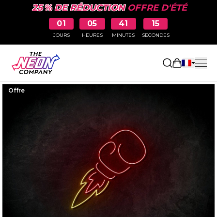
25 % DE RÉDUCTION
OFFRE D'ÉTÉ
01
05
41
15
JOURS
HEURES
MINUTES
SECONDES
Ouvrir le p
Offre