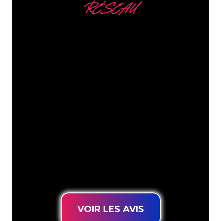
RÉSEAU
Nous comptons parmi
nos clients
Les spécialistes du néon de The Neon
Company sont disposés à transformer le
nom de votre entreprise, votre logo ou
votre marque en éclairage au néon
d’une manière atmosphérique et
puissante. Grâce à notre clientèle de
plus de 5000 entreprises et marques
connues, vous êtes au bon endroit
pour trouver une Enseigne Lumineuse
durable au prix le plus bas garanti.
VOIR LES AVIS