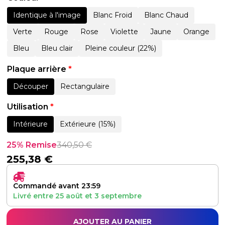
Identique à l'image
Blanc Froid
Blanc Chaud
Verte
Rouge
Rose
Violette
Jaune
Orange
Bleu
Bleu clair
Pleine couleur (22%)
Plaque arrière
*
Découper
Rectangulaire
Utilisation
*
Intérieure
Extérieure (15%)
25% Remise
340,50
€
255,38
€
Commandé avant 23:59
Livré entre
25 août
et
3 septembre
AJOUTER AU PANIER