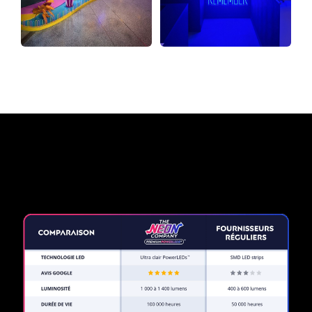
Pourquoi une enseigne au
néon de The Neon Company?