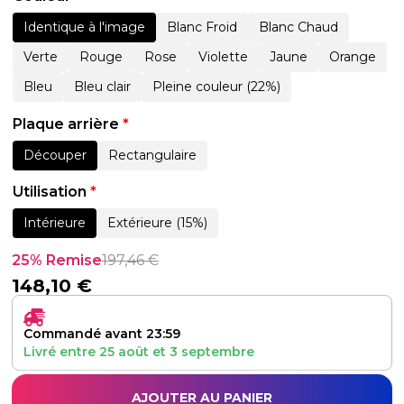
Identique à l'image
Blanc Froid
Blanc Chaud
Verte
Rouge
Rose
Violette
Jaune
Orange
Bleu
Bleu clair
Pleine couleur (22%)
Plaque arrière
*
Découper
Rectangulaire
Utilisation
*
Intérieure
Extérieure (15%)
25% Remise
197,46
€
148,10
€
Commandé avant 23:59
Livré entre
25 août
et
3 septembre
AJOUTER AU PANIER