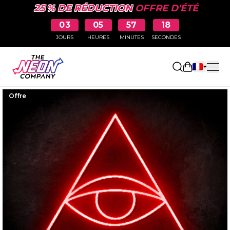
25 % DE RÉDUCTION
OFFRE D'ÉTÉ
03
05
57
17
JOURS
HEURES
MINUTES
SECONDES
Ouvrir le p
Offre