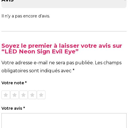
Il n’y a pas encore d’avis.
Soyez le premier à laisser votre avis sur
“LED Neon Sign Evil Eye”
Votre adresse e-mail ne sera pas publiée.
Les champs
obligatoires sont indiqués avec
*
Votre note
*
1 étoile
2 étoiles
3 étoiles
4 étoiles
5 étoiles
sur 5
sur 5
sur 5
sur 5
sur 5
Votre avis
*