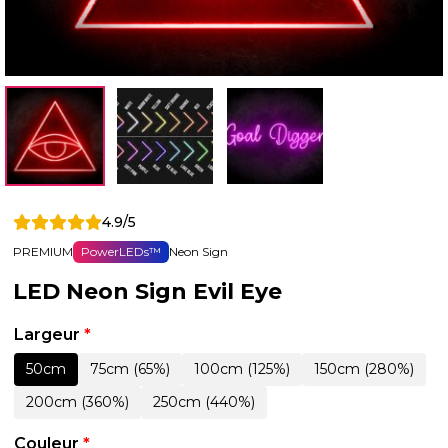
4.9/5
PREMIUM
PowerLEDs™
Neon Sign
LED Neon Sign Evil Eye
Largeur
*
50cm
75cm (65%)
100cm (125%)
150cm (280%)
200cm (360%)
250cm (440%)
Couleur
*