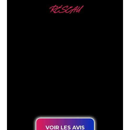
RÉSEAU
Nous comptons parmi
nos clients
Les spécialistes du néon de The Neon
Company sont disposés à transformer le
nom de votre entreprise, votre logo ou
votre marque en éclairage au néon
d’une manière atmosphérique et
puissante. Grâce à notre clientèle de
plus de 5000 entreprises et marques
connues, vous êtes au bon endroit
pour trouver une Enseigne Lumineuse
durable au prix le plus bas garanti.
VOIR LES AVIS