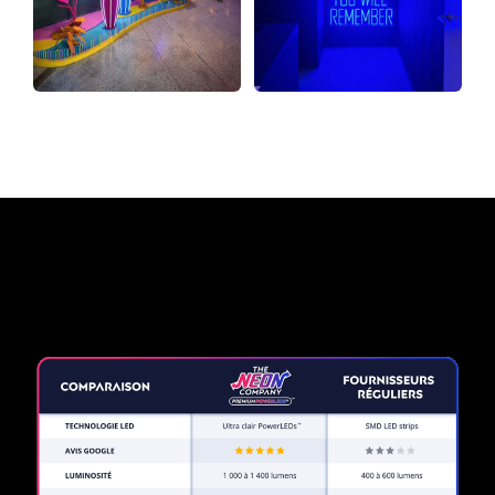
Pourquoi une enseigne au
néon de The Neon Company?