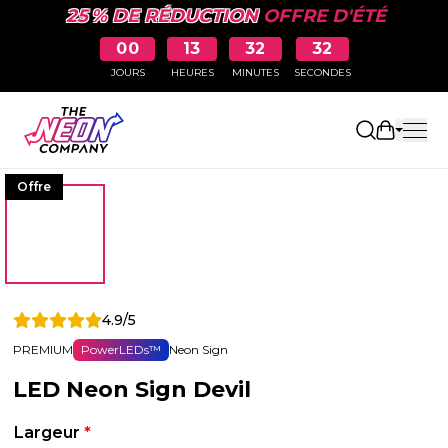
25 % DE RÉDUCTION
OFFRE D'ÉTÉ
00
13
32
32
JOURS
HEURES
MINUTES
SECONDES
Ouvrir le
Offre
4.9/5
PREMIUM
PowerLEDs™
Neon Sign
LED Neon Sign Devil
Largeur
*