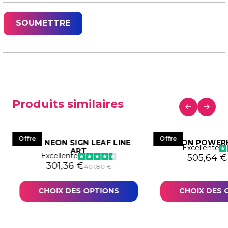
Produits similaires
Offre
Offre
LED NEON SIGN LEAF LINE
NEON POWER
Excellente
ART
Excellente
Le prix in
Le prix a
505,64
€
271,02 €.
03,27 €.
Le prix initial était : 401,80 €.
Le prix actuel est : 301,36 €.
301,36
€
401,80
€
CHOIX DES OPTIONS
CHOIX DES 