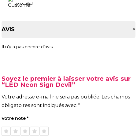
produits !
AVIS
Il n’y a pas encore d’avis.
Soyez le premier à laisser votre avis sur
“LED Neon Sign Devil”
Votre adresse e-mail ne sera pas publiée.
Les champs
obligatoires sont indiqués avec
*
Votre note
*
1 étoile
2 étoiles
3 étoiles
4 étoiles
5 étoiles
sur 5
sur 5
sur 5
sur 5
sur 5