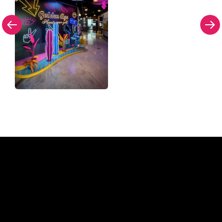
Pourquoi une enseigne au
néon de The Neon Company?