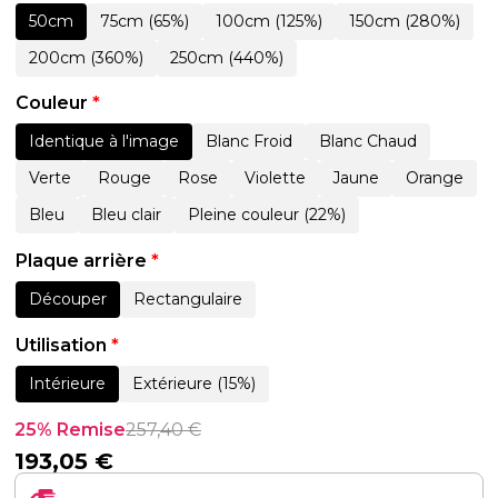
50cm
75cm (65%)
100cm (125%)
150cm (280%)
200cm (360%)
250cm (440%)
Couleur
*
Identique à l'image
Blanc Froid
Blanc Chaud
Verte
Rouge
Rose
Violette
Jaune
Orange
Bleu
Bleu clair
Pleine couleur (22%)
Plaque arrière
*
Découper
Rectangulaire
Utilisation
*
Intérieure
Extérieure (15%)
25% Remise
257,40
€
193,05
€