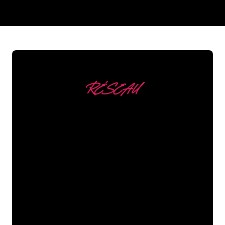
REGULAR
SUPPLIERS
RÉSEAU
Nous comptons parmi
nos clients
Les spécialistes du néon de The Neon
Company sont disposés à transformer le
nom de votre entreprise, votre logo ou
votre marque en éclairage au néon
d’une manière atmosphérique et
puissante. Grâce à notre clientèle de
plus de 5000 entreprises et marques