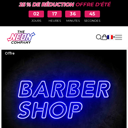
25 % DE RÉDUCTION
OFFRE D'ÉTÉ
02
17
36
44
JOURS
HEURES
MINUTES
SECONDES
Ouvrir le p
Offre