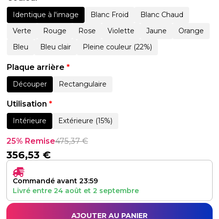
Identique à l'image
Blanc Froid
Blanc Chaud
Verte
Rouge
Rose
Violette
Jaune
Orange
Bleu
Bleu clair
Pleine couleur (22%)
Plaque arrière
*
Découper
Rectangulaire
Utilisation
*
Intérieure
Extérieure (15%)
25% Remise
475,37
€
356,53
€
Commandé avant 23:59
Livré entre
24 août
et
2 septembre
AJOUTER AU PANIER