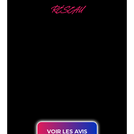
RÉSEAU
Nous comptons parmi
nos clients
Les spécialistes du néon de The Neon
Company sont disposés à transformer le
nom de votre entreprise, votre logo ou
votre marque en éclairage au néon
d’une manière atmosphérique et
puissante. Grâce à notre clientèle de
plus de 5000 entreprises et marques
connues, vous êtes au bon endroit
pour trouver une Enseigne Lumineuse
durable au prix le plus bas garanti.
VOIR LES AVIS