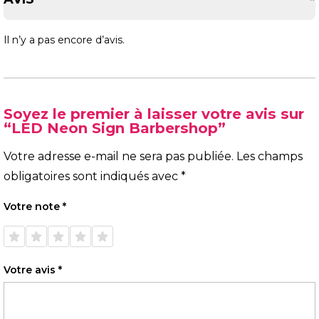
Il n’y a pas encore d’avis.
Soyez le premier à laisser votre avis sur
“LED Neon Sign Barbershop”
Votre adresse e-mail ne sera pas publiée.
Les champs
obligatoires sont indiqués avec
*
Votre note
*
1 étoile
2 étoiles
3 étoiles
4 étoiles
5 étoiles
sur 5
sur 5
sur 5
sur 5
sur 5
Votre avis
*