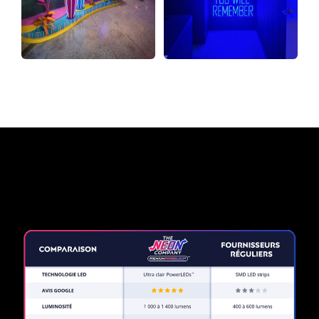
Pourquoi une enseigne au
néon de The Neon Company?