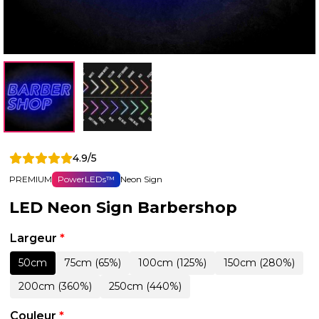
4.9/5
PREMIUM
PowerLEDs™
Neon Sign
LED Neon Sign Barbershop
Largeur
*
50cm
75cm (65%)
100cm (125%)
150cm (280%)
200cm (360%)
250cm (440%)
Couleur
*