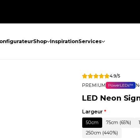
onfigurateur
Shop
Inspiration
Services
4.9/5
PREMIUM
N
PowerLEDs™
LED Neon Sign
Largeur
*
50cm
75cm (65%)
250cm (440%)