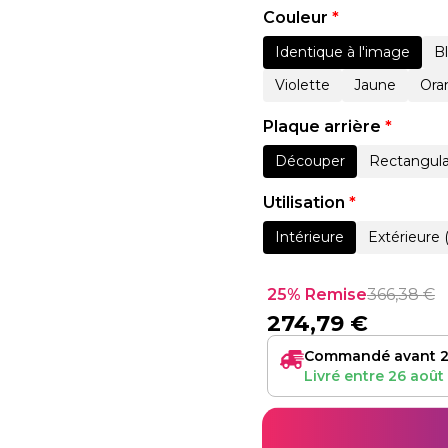
Couleur
*
Identique à l'image
B
Violette
Jaune
Ora
Plaque arrière
*
Découper
Rectangula
Utilisation
*
Intérieure
Extérieure 
25% Remise
366,38
€
274,79
€
Commandé avant 2
Livré entre
26 août