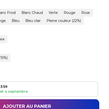
lanc Froid
Blanc Chaud
Verte
Rouge
Rose
nge
Bleu
Bleu clair
Pleine couleur (22%)
ire
(15%)
3:59
et
4 septembre
AJOUTER AU PANIER