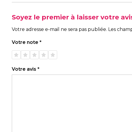
Soyez le premier à laisser votre av
Votre adresse e-mail ne sera pas publiée.
Les champ
Votre note
*
1 étoile
2 étoiles
3 étoiles
4 étoiles
5 étoiles
sur 5
sur 5
sur 5
sur 5
sur 5
Votre avis
*