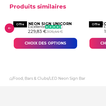
Produits similaires
T
LED NEON SIGN UNICORN
LED NE
Offre
Offre
Excellente
E
1,80 €.
,36 €.
Le prix initial était : 306,44 €.
Le prix actuel est : 229,83 €.
L
229,83
€
306,44
€
CHOIX DES OPTIONS
CH
/
Food, Bars & Clubs
/
LED Neon Sign Bar