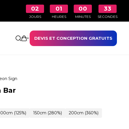
02
01
00
32
JOURS
HEURES
MINUTES
SECONDES
DEVIS ET CONCEPTION GRATUITS
Ouvrir le panier
eon Sign
 Bar
100cm (125%)
150cm (280%)
200cm (360%)