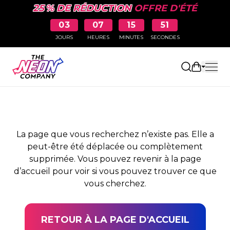
25 % DE RÉDUCTION
OFFRE D'ÉTÉ
03
07
15
51
JOURS
HEURES
MINUTES
SECONDES
PAGE NON TROUVÉE
Ouvrir le
La page que vous recherchez n’existe pas. Elle a
peut-être été déplacée ou complètement
supprimée. Vous pouvez revenir à la page
d’accueil pour voir si vous pouvez trouver ce que
vous cherchez.
RETOUR À LA PAGE D'ACCUEIL