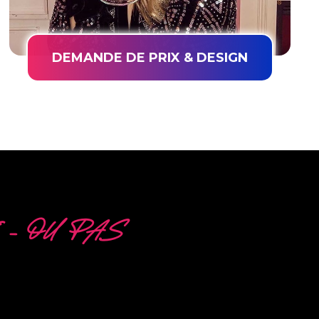
DEMANDE DE PRIX & DESIGN
 – OU PAS
ES
la production de PowerLEDs™