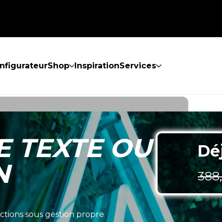
nfigurateur
Shop
Inspiration
Services
 TEXTE OU
Déj
N
388
tions sous gestion propre