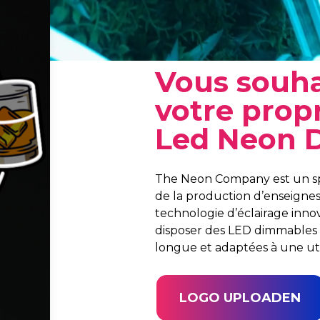
Vous souha
votre prop
Led Neon D
The Neon Company est un spé
de la production d’enseign
technologie d’éclairage inn
disposer des LED dimmables l
longue et adaptées à une util
LOGO UPLOADEN