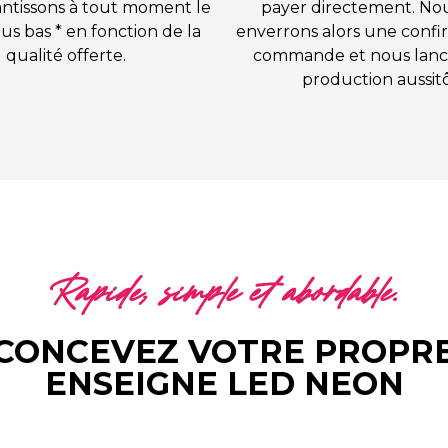
ntissons à tout moment le
payer directement. No
lus bas * en fonction de la
enverrons alors une confi
qualité offerte.
commande et nous lanc
production aussitô
Rapide, simple et abordable.
CONCEVEZ VOTRE PROPR
ENSEIGNE LED NEON