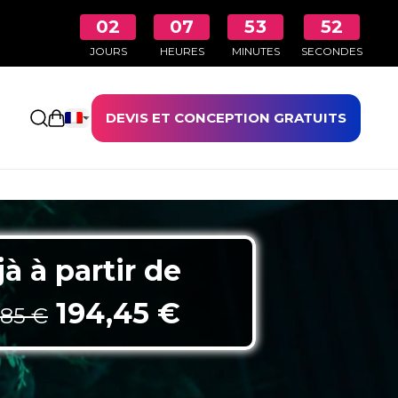
02
07
53
50
JOURS
HEURES
MINUTES
SECONDES
DEVIS ET CONCEPTION GRATUITS
Ouvrir le panier
à à partir de
Le prix initial était : 38
Le prix actuel e
194,45
€
,85
€