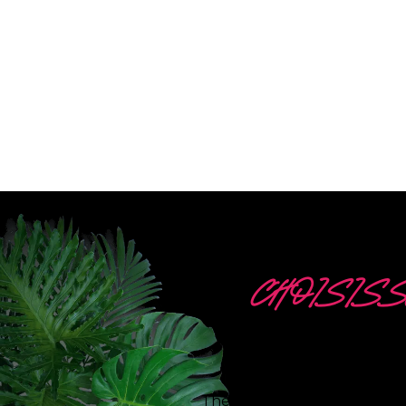
CHOISISS
5
The Neon Company est un sp