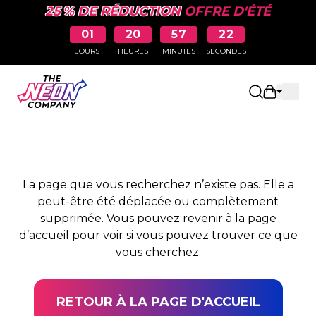
25 % DE RÉDUCTION
OFFRE D'ÉTÉ
01
20
57
22
JOURS
HEURES
MINUTES
SECONDES
PAGE NON TROUVÉE
Ouvrir le
La page que vous recherchez n’existe pas. Elle a
peut-être été déplacée ou complètement
supprimée. Vous pouvez revenir à la page
d’accueil pour voir si vous pouvez trouver ce que
vous cherchez.
RETOUR À LA PAGE D'ACCUEIL