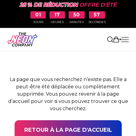
25 % DE RÉDUCTION
OFFRE D'ÉTÉ
01
17
50
57
JOURS
HEURES
MINUTES
SECONDES
PAGE NON TROUVÉE
Ouvrir le
La page que vous recherchez n’existe pas. Elle a
peut-être été déplacée ou complètement
supprimée. Vous pouvez revenir à la page
d’accueil pour voir si vous pouvez trouver ce que
vous cherchez.
RETOUR À LA PAGE D'ACCUEIL