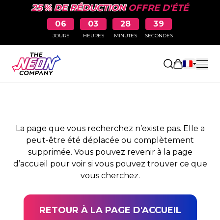
25 % DE RÉDUCTION
OFFRE D'ÉTÉ
06
03
28
39
JOURS
HEURES
MINUTES
SECONDES
PAGE NON TROUVÉE
Ouvrir le pa
La page que vous recherchez n’existe pas. Elle a
peut-être été déplacée ou complètement
supprimée. Vous pouvez revenir à la page
d’accueil pour voir si vous pouvez trouver ce que
vous cherchez.
RETOUR À LA PAGE D'ACCUEIL