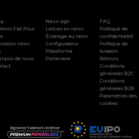
op
Neon sign
FAQ
Neon Fait Pour
Lettres en néon
Politique de
us
Éclairage au néon
confidentialité
piration néon
Configurateur
Politique de
s
Plateforme
livraison
ropos de nous
Partenaire
Retours
tact
Conditions
générales B2C
Conditions
générales B2B
Paramètres des
cookies