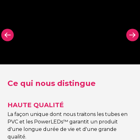
arrière
Panneau arrière
Panneau arr
on Signing
dans n’importe
découpé N
quelle couleur Neon
Signing
Signing
Ce qui nous distingue
HAUTE QUALITÉ
La façon unique dont nous traitons les tubes en
PVC et les PowerLEDs™ garantit un produit
d'une longue durée de vie et d'une grande
qualité.