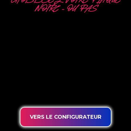
CHOISISSEZ VOTRE PLAQUE
NOIRE – OU PAS
5 OPTIONS
DIFFÉRENTES
The Neon Company est un spécialiste du
développement, de la conception et de la
production de PowerLEDs™ Neon Signing. Avec
notre technologie d’éclairage innovante
‘PowerLEDs™’, vous avez la garantie des LED à
intensité variable les plus puissantes, d’une durée
de vie extra longue et adaptées à une utilisation
intensive 24h/24 et 7j/7.
VERS LE CONFIGURATEUR