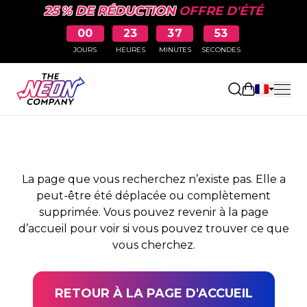
25 % DE RÉDUCTION
OFFRE D'ÉTÉ
00
23
37
53
JOURS
HEURES
MINUTES
SECONDES
PAGE NON TROUVÉE
Ouvrir le pa
La page que vous recherchez n’existe pas. Elle a
peut-être été déplacée ou complètement
supprimée. Vous pouvez revenir à la page
d’accueil pour voir si vous pouvez trouver ce que
vous cherchez.
RETOUR À LA PAGE D'ACCUEIL