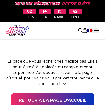
25 % DE RÉDUCTION
OFFRE D'ÉTÉ
02
14
19
42
JOURS
HEURES
MINUTES
SECONDES
PAGE NON TROUVÉE
Ouvrir le pa
La page que vous recherchez n’existe pas. Elle a
peut-être été déplacée ou complètement
supprimée. Vous pouvez revenir à la page
d’accueil pour voir si vous pouvez trouver ce que
vous cherchez.
RETOUR À LA PAGE D'ACCUEIL