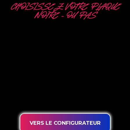
CHOISISSEZ VOTRE PLAQUE
NOIRE – OU PAS
5 OPTIONS
DIFFÉRENTES
The Neon Company est un spécialiste du
développement, de la conception et de la
production de PowerLEDs™ Neon Signing. Avec
notre technologie d’éclairage innovante
‘PowerLEDs™’, vous avez la garantie des LED à
intensité variable les plus puissantes, d’une durée
de vie extra longue et adaptées à une utilisation
intensive 24h/24 et 7j/7.
VERS LE CONFIGURATEUR