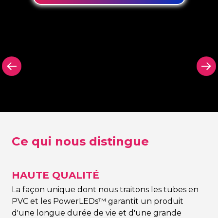
arrière
Panneau arrière
Panneau arr
on Signing
dans n’importe
découpé N
quelle couleur Neon
Signing
Signing
Ce qui nous distingue
HAUTE QUALITÉ
La façon unique dont nous traitons les tubes en
PVC et les PowerLEDs™ garantit un produit
d'une longue durée de vie et d'une grande