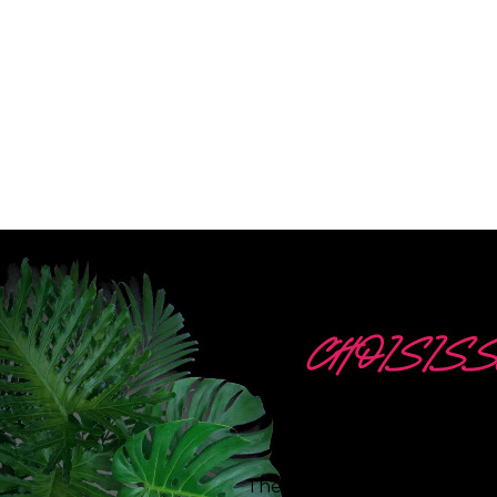
CHOISISS
5
The Neon Company est un sp