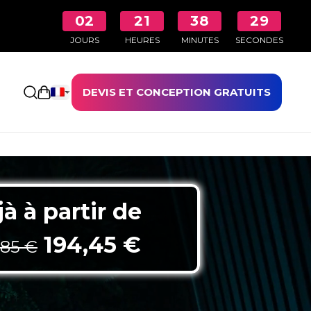
02
21
38
27
JOURS
HEURES
MINUTES
SECONDES
DEVIS ET CONCEPTION GRATUITS
Ouvrir le panier
à à partir de
Le prix initial était : 38
Le prix actuel e
194,45
€
,85
€