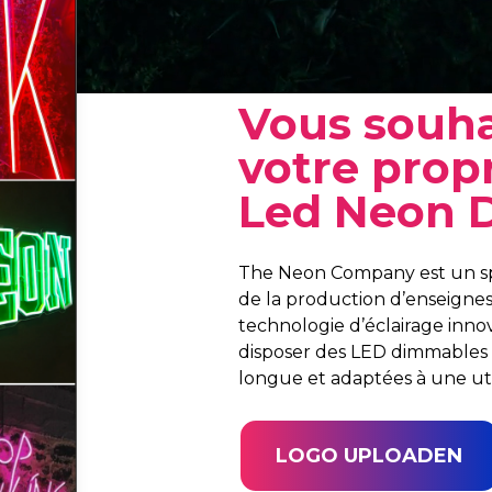
Vous souha
votre prop
Led Neon D
The Neon Company est un spé
de la production d’enseign
technologie d’éclairage inn
disposer des LED dimmables l
longue et adaptées à une util
LOGO UPLOADEN