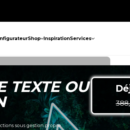
nfigurateur
Shop
Inspiration
Services
 TEXTE OU
Déj
N
388
tions sous gestion propre