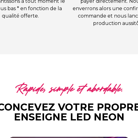
ntissons à tout moment le
payer directement. No
lus bas * en fonction de la
enverrons alors une confi
qualité offerte.
commande et nous lanc
production aussitô
Rapide, simple et abordable.
CONCEVEZ VOTRE PROPR
ENSEIGNE LED NEON