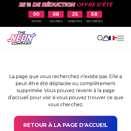
25 % DE RÉDUCTION
OFFRE D'ÉTÉ
00
08
25
58
JOURS
HEURES
MINUTES
SECONDES
PAGE NON TROUVÉE
Ouvrir le pa
La page que vous recherchez n’existe pas. Elle a
peut-être été déplacée ou complètement
supprimée. Vous pouvez revenir à la page
d’accueil pour voir si vous pouvez trouver ce que
vous cherchez.
RETOUR À LA PAGE D'ACCUEIL