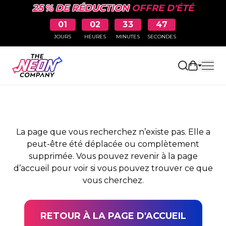
25 % DE RÉDUCTION
OFFRE D'ÉTÉ
01
02
33
47
JOURS
HEURES
MINUTES
SECONDES
PAGE NON TROUVÉE
Ouvrir le
La page que vous recherchez n’existe pas. Elle a
peut-être été déplacée ou complètement
supprimée. Vous pouvez revenir à la page
d’accueil pour voir si vous pouvez trouver ce que
vous cherchez.
RETOUR À LA PAGE D'ACCUEIL