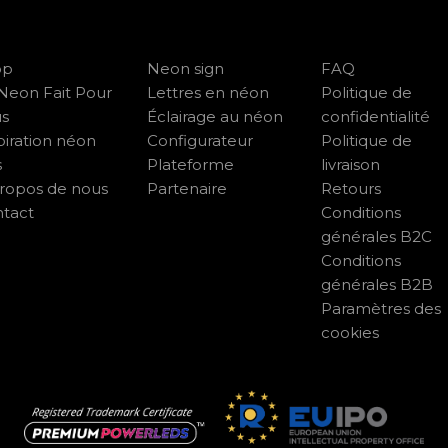
op
Neon sign
FAQ
Neon Fait Pour
Lettres en néon
Politique de
us
Éclairage au néon
confidentialité
piration néon
Configurateur
Politique de
s
Plateforme
livraison
ropos de nous
Partenaire
Retours
tact
Conditions
générales B2C
Conditions
générales B2B
Paramètres des
cookies