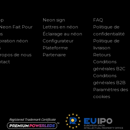
op
Neon sign
FAQ
Neon Fait Pour
Lettres en néon
Politique de
us
Éclairage au néon
confidentialité
piration néon
Configurateur
Politique de
s
Plateforme
livraison
ropos de nous
Partenaire
Retours
tact
Conditions
générales B2C
Conditions
générales B2B
Paramètres des
cookies