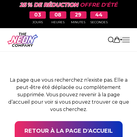
25 % DE RÉDUCTION
OFFRE D'ÉTÉ
03
08
29
44
JOURS
HEURES
MINUTES
SECONDES
PAGE NON TROUVÉE
Ouvrir le
La page que vous recherchez n’existe pas. Elle a
peut-être été déplacée ou complètement
supprimée. Vous pouvez revenir à la page
d’accueil pour voir si vous pouvez trouver ce que
vous cherchez.
RETOUR À LA PAGE D'ACCUEIL